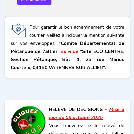
Pour garantir le bon acheminement de votre
courrier, veillez à indiquer la mention suivante
sur vos enveloppes:
"Comité Départemental de
Pétanque de l'allier"
suivi de
"
Site ECO CENTRE,
Section Pétanque, Bât. 1,
23 rue Marius
Courteix,
03150 VARENNES SUR ALLIER".
RE
LEVE DE DECISIONS
-
Mise à
jour du 09 octobre 2025
Vous trouverez
ici
le relevé de
décisions du comité de l'allier,