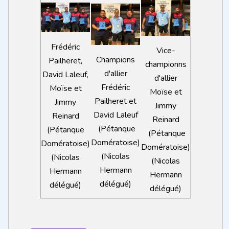
Frédéric
Vice-
Champions
Pailheret,
championns
d'allier
David Laleuf,
d'allier
Frédéric
Moïse et
Moïse et
Pailheret et
Jimmy
Jimmy
David Laleuf
Reinard
Reinard
(Pétanque
(Pétanque
(Pétanque
Domératoise)
Domératoise)
Domératoise)
(Nicolas
(Nicolas
(Nicolas
Hermann
Hermann
Hermann
délégué)
délégué)
délégué)