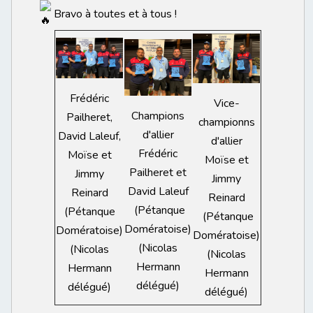
Bravo à toutes et à tous !
Frédéric
Vice-
Champions
Pailheret,
championns
d'allier
David Laleuf,
d'allier
Frédéric
Moïse et
Moïse et
Pailheret et
Jimmy
Jimmy
David Laleuf
Reinard
Reinard
(Pétanque
(Pétanque
(Pétanque
Domératoise)
Domératoise)
Domératoise)
(Nicolas
(Nicolas
(Nicolas
Hermann
Hermann
Hermann
délégué)
délégué)
délégué)