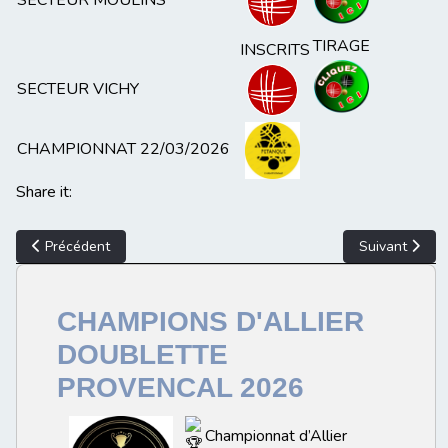
SECTEUR MOULINS
TIRAGE
INSCRITS
SECTEUR VICHY
CHAMPIONNAT 22/03/2026
Share it:
Article précédent : CDC VETERANS
Article suiva
Précédent
Suivant
CHAMPIONS D'ALLIER
DOUBLETTE
PROVENCAL 2026
Championnat d’Allier