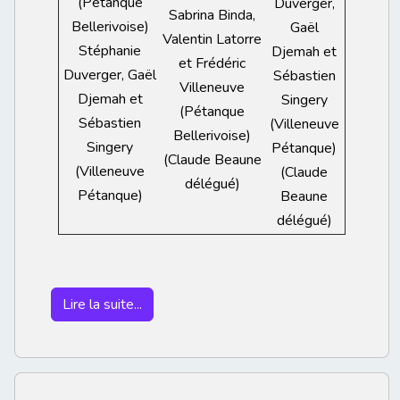
(Pétanque
Duverger,
Sabrina Binda,
Bellerivoise)
Gaël
Valentin Latorre
Stéphanie
Djemah et
et Frédéric
Duverger, Gaël
Sébastien
Villeneuve
Djemah et
Singery
(Pétanque
Sébastien
(Villeneuve
Bellerivoise)
Singery
Pétanque)
(Claude Beaune
(Villeneuve
(Claude
délégué)
Pétanque)
Beaune
délégué)
Lire la suite...