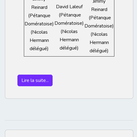
Jimmy
David Laleuf
Reinard
Reinard
(Pétanque
(Pétanque
(Pétanque
Domératoise)
Domératoise)
Domératoise)
(Nicolas
(Nicolas
(Nicolas
Hermann
Hermann
Hermann
délégué)
délégué)
délégué)
Lire la suite...