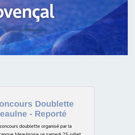
oncours Doublette
eaulne - Reporté
concours doublette organisé par la
anque Meaulnoise ce samedi 25 juillet