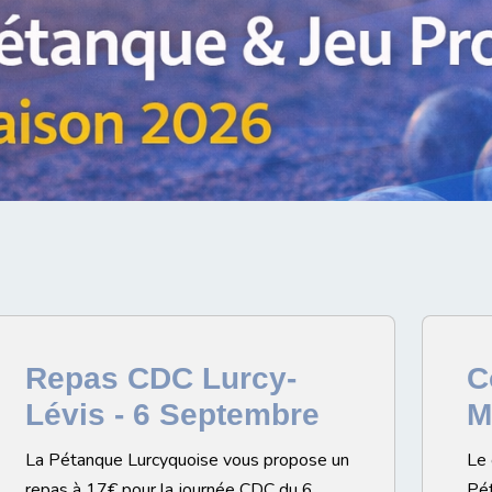
Repas CDC Lurcy-
C
Lévis - 6 Septembre
M
La Pétanque Lurcyquoise vous propose un
Le 
repas à 17€ pour la journée CDC du 6
Pét