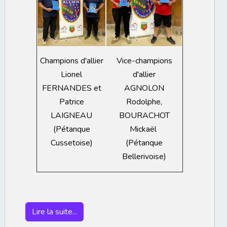
Vice-champions
Champions d'allier
d'allier
Lionel
AGNOLON
FERNANDES et
Rodolphe,
Patrice
BOURACHOT
LAIGNEAU
Mickaël
(Pétanque
(Pétanque
Cussetoise)
Bellerivoise)
Lire la suite...