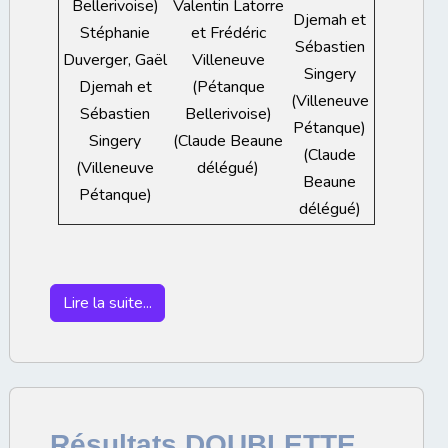
Bellerivoise)
Valentin Latorre
Djemah et
Stéphanie
et Frédéric
Sébastien
Duverger, Gaël
Villeneuve
Singery
Djemah et
(Pétanque
(Villeneuve
Sébastien
Bellerivoise)
Pétanque)
Singery
(Claude Beaune
(Claude
(Villeneuve
délégué)
Beaune
Pétanque)
délégué)
Lire la suite...
Résultats DOUBLETTE