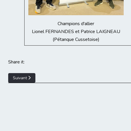
Champions d'allier
Lionel FERNANDES et Patrice LAIGNEAU
(Pétanque Cussetoise)
Share it:
Article suivant : Résultats Championnat d'Allier Triplette Mixte
Suivant