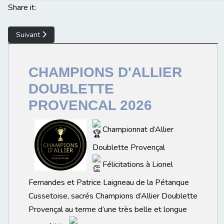
Share it:
Article suivant : FEUILLES D'INSCRIPTION TETE A TETE JEUNE
Suivant
CHAMPIONS D'ALLIER
DOUBLETTE
PROVENCAL 2026
Championnat d’Allier
Doublette Provençal
Félicitations à Lionel
Fernandes et Patrice Laigneau de la Pétanque
Cussetoise, sacrés Champions d’Allier Doublette
Provençal au terme d’une très belle et longue