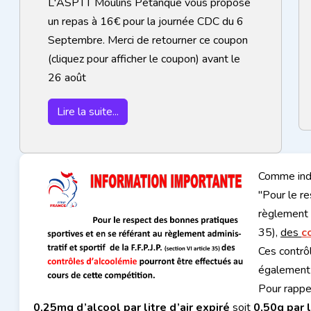
L'ASPTT Moulins Pétanque vous propose
un repas à 16€ pour la journée CDC du 6
Septembre. Merci de retourner ce coupon
(cliquez pour afficher le coupon) avant le
26 août
Lire la suite...
Comme indi
"Pour le r
règlement a
35),
des
c
Ces contrô
également 
Pour rappe
0,25mg d’alcool par litre d’air expiré
soit
0,50g par 