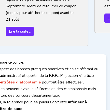
Septembre. Merci de retourner ce coupon
est
(cliquez pour afficher le coupon) avant le
L
21 août
Lire la suite...
qué ci-contre:
espect des bonnes pratiques sportives et en se référant au
dministratif et sportif de la F.F.P.J.P. (section VI article
ontrôles d’alcoolémie
pourront être effectués
".
les peuvent avoir lieu à l'occasion des championnats mais
lors des concours départementaux.
l,
la tolérence pour les joueurs doit etre
inférieur à
litre de sang
.