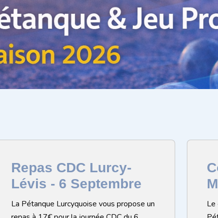
Repas CDC Lurcy-
C
Lévis - 6 Septembre
M
La Pétanque Lurcyquoise vous propose un
Le 
repas à 17€ pour la journée CDC du 6
Pét