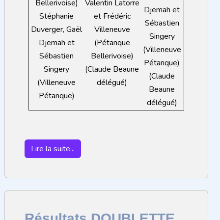
Bellerivoise)
Valentin Latorre
Djemah et
Stéphanie
et Frédéric
Sébastien
Duverger, Gaël
Villeneuve
Singery
Djemah et
(Pétanque
(Villeneuve
Sébastien
Bellerivoise)
Pétanque)
Singery
(Claude Beaune
(Claude
(Villeneuve
délégué)
Beaune
Pétanque)
délégué)
Lire la suite...
Résultats DOUBLETTE