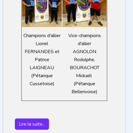
Vice-champions
Champions d'allier
d'allier
Lionel
AGNOLON
FERNANDES et
Rodolphe,
Patrice
BOURACHOT
LAIGNEAU
Mickaël
(Pétanque
(Pétanque
Cussetoise)
Bellerivoise)
Lire la suite...