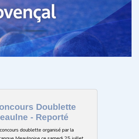
oncours Doublette
eaulne - Reporté
concours doublette organisé par la
anque Meaulnoise ce samedi 25 juillet