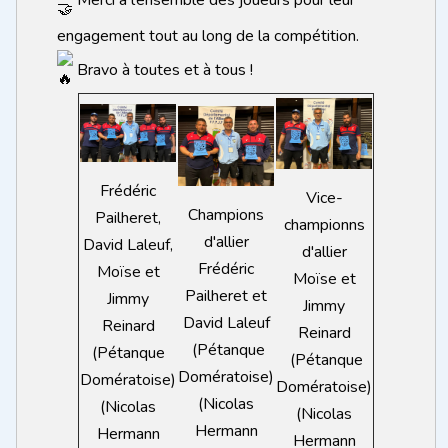
engagement tout au long de la compétition.
Bravo à toutes et à tous !
Frédéric
Vice-
Champions
Pailheret,
championns
d'allier
David Laleuf,
d'allier
Frédéric
Moïse et
Moïse et
Pailheret et
Jimmy
Jimmy
David Laleuf
Reinard
Reinard
(Pétanque
(Pétanque
(Pétanque
Domératoise)
Domératoise)
Domératoise)
(Nicolas
(Nicolas
(Nicolas
Hermann
Hermann
Hermann