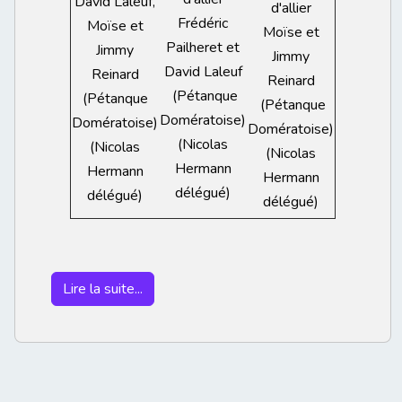
David Laleuf,
d'allier
Frédéric
Moïse et
Moïse et
Pailheret et
Jimmy
Jimmy
David Laleuf
Reinard
Reinard
(Pétanque
(Pétanque
(Pétanque
Domératoise)
Domératoise)
Domératoise)
(Nicolas
(Nicolas
(Nicolas
Hermann
Hermann
Hermann
délégué)
délégué)
délégué)
Lire la suite...