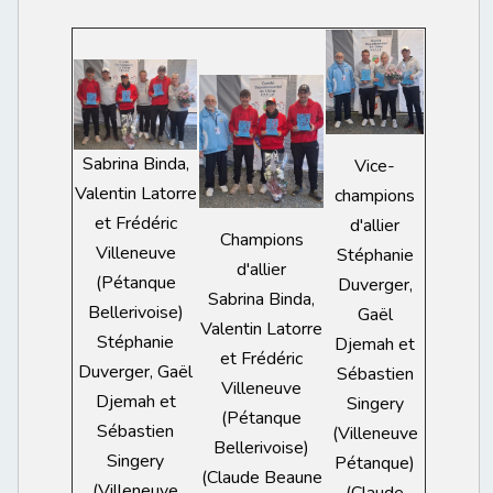
Sabrina Binda,
Vice-
Valentin Latorre
champions
et Frédéric
d'allier
Champions
Villeneuve
Stéphanie
d'allier
(Pétanque
Duverger,
Sabrina Binda,
Bellerivoise)
Gaël
Valentin Latorre
Stéphanie
Djemah et
et Frédéric
Duverger, Gaël
Sébastien
Villeneuve
Djemah et
Singery
(Pétanque
Sébastien
(Villeneuve
Bellerivoise)
Singery
Pétanque)
(Claude Beaune
(Villeneuve
(Claude