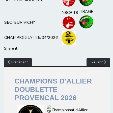
SECTEUR MOULINS
TIRAGE
INSCRITS
SECTEUR VICHY
CHAMPIONNAT 25/04/2026
Share it:
Article précédent : Résultats CDC Provençal
Article suiv
Précédent
Suivant
CHAMPIONS D'ALLIER
DOUBLETTE
PROVENCAL 2026
Championnat d’Allier