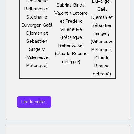
(Pétanque
Duverger,
Sabrina Binda,
Bellerivoise)
Gaël
Valentin Latorre
Stéphanie
Djemah et
et Frédéric
Duverger, Gaël
Sébastien
Villeneuve
Djemah et
Singery
(Pétanque
Sébastien
(Villeneuve
Bellerivoise)
Singery
Pétanque)
(Claude Beaune
(Villeneuve
(Claude
délégué)
Pétanque)
Beaune
délégué)
Lire la suite...