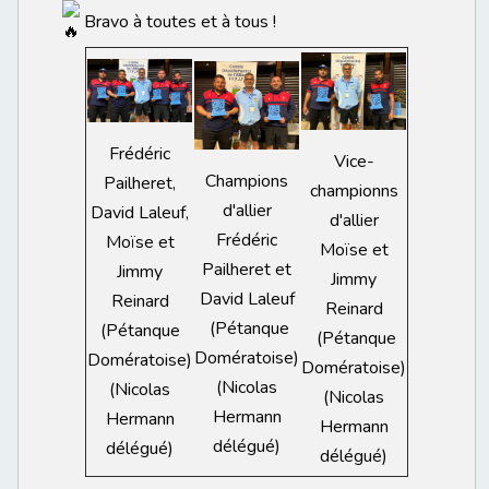
Bravo à toutes et à tous !
Frédéric
Vice-
Champions
Pailheret,
championns
d'allier
David Laleuf,
d'allier
Frédéric
Moïse et
Moïse et
Pailheret et
Jimmy
Jimmy
David Laleuf
Reinard
Reinard
(Pétanque
(Pétanque
(Pétanque
Domératoise)
Domératoise)
Domératoise)
(Nicolas
(Nicolas
(Nicolas
Hermann
Hermann
Hermann
délégué)
délégué)
délégué)