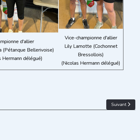
Vice-championne d'allier
mpionne d'allier
Lily Lamotte (Cochonnet
a (Pétanque Bellerivoise)
Bressollois)
as Hermann délégué)
(Nicolas Hermann délégué)
Article suivan
Suivant