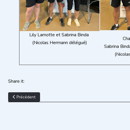
Lily Lamotte et Sabrina Binda
Cha
(Nicolas Hermann délégué)
Sabrina Bind
(Nicol
Share it:
Article précédent : Résultats DOUBLETTE MASCULIN
Précédent