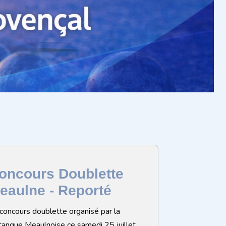
oncours Doublette
eaulne - Reporté
concours doublette organisé par la
anque Meaulnoise ce samedi 25 juillet