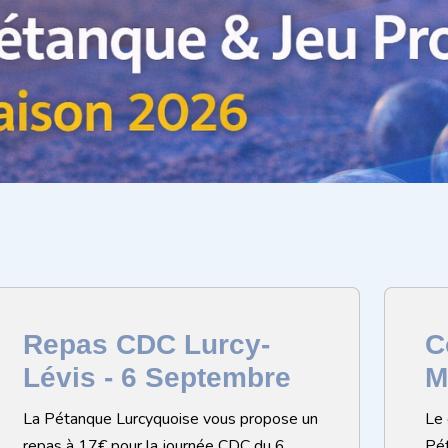
Repas CDC Lurcy-
C
Lévis - 6 Septembre
M
La Pétanque Lurcyquoise vous propose un
Le 
repas à 17€ pour la journée CDC du 6
Pét