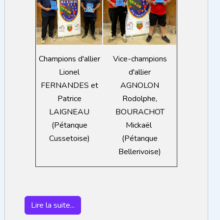
Vice-champions
Champions d'allier
d'allier
Lionel
AGNOLON
FERNANDES et
Rodolphe,
Patrice
BOURACHOT
LAIGNEAU
Mickaël
(Pétanque
(Pétanque
Cussetoise)
Bellerivoise)
t : Résultats Championnat d'allier Doublette Mixte 2026
Lire la suite...