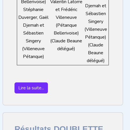
Bellerivoise)
Valentin Latorre
Djemah et
Stéphanie
et Frédéric
Sébastien
Duverger, Gaël
Villeneuve
Singery
Djemah et
(Pétanque
(Villeneuve
Sébastien
Bellerivoise)
Pétanque)
Singery
(Claude Beaune
(Claude
(Villeneuve
délégué)
Beaune
Pétanque)
délégué)
Lire la suite...
Résultats DOUBLETTE