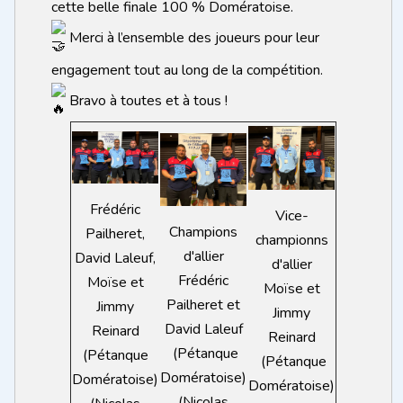
cette belle finale 100 % Domératoise.
Merci à l’ensemble des joueurs pour leur
engagement tout au long de la compétition.
Bravo à toutes et à tous !
Frédéric
Vice-
Champions
Pailheret,
championns
d'allier
David Laleuf,
d'allier
Frédéric
Moïse et
Moïse et
Pailheret et
Jimmy
Jimmy
David Laleuf
Reinard
Reinard
(Pétanque
(Pétanque
(Pétanque
Domératoise)
Domératoise)
Domératoise)
(Nicolas