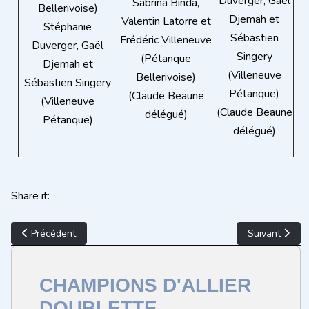
Duverger, Gaël
Sabrina Binda,
Bellerivoise)
Djemah et
Valentin Latorre et
Stéphanie
Sébastien
Frédéric Villeneuve
Duverger, Gaël
Singery
(Pétanque
Djemah et
(Villeneuve
Bellerivoise)
Sébastien Singery
Pétanque)
(Claude Beaune
(Villeneuve
(Claude Beaune
délégué)
Pétanque)
délégué)
Share it:
Article précédent : CHAMPIONS D'ALLIER DOUBLETTE PROVEN
Article suiv
Précédent
Suivant
CHAMPIONS D'ALLIER
DOUBLETTE