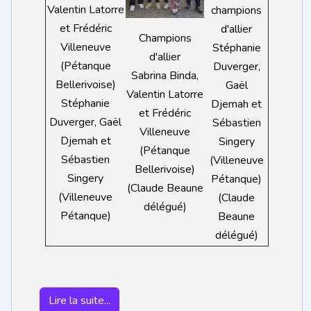
Valentin Latorre
champions
et Frédéric
d'allier
Champions
Villeneuve
Stéphanie
d'allier
(Pétanque
Duverger,
Sabrina Binda,
Bellerivoise)
Gaël
Valentin Latorre
Stéphanie
Djemah et
et Frédéric
Duverger, Gaël
Sébastien
Villeneuve
Djemah et
Singery
(Pétanque
Sébastien
(Villeneuve
Bellerivoise)
Singery
Pétanque)
(Claude Beaune
(Villeneuve
(Claude
délégué)
Pétanque)
Beaune
délégué)
Lire la suite...