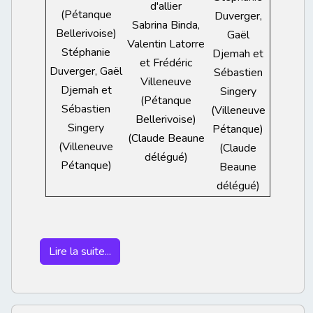
d'allier
(Pétanque
Duverger,
Sabrina Binda,
Bellerivoise)
Gaël
Valentin Latorre
Stéphanie
Djemah et
et Frédéric
Duverger, Gaël
Sébastien
Villeneuve
Djemah et
Singery
(Pétanque
Sébastien
(Villeneuve
Bellerivoise)
Singery
Pétanque)
(Claude Beaune
(Villeneuve
(Claude
délégué)
Pétanque)
Beaune
délégué)
Lire la suite...