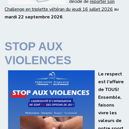
décidé de
reporter son
Challenge en triplette vétéran du jeudi 16 juillet 2026
au
mardi 22 septembre 2026
.
STOP AUX
VIOLENCES
Le respect
est l'affaire
de TOUS!
Ensemble,
faisons
vivre les
valeurs de
notre sport.