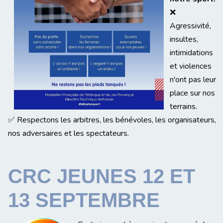
❌
Agressivité,
insultes,
intimidations
et violences
n'ont pas leur
place sur nos
terrains.
✅ Respectons les arbitres, les bénévoles, les organisateurs,
nos adversaires et les spectateurs.
CRC JEUNES 12 ET
13 SEPTEMBRE