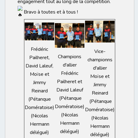
engagement tout au long de la compétition.
Bravo à toutes et à tous !
Frédéric
Vice-
Champions
Pailheret,
championns
d'allier
David Laleuf,
d'allier
Frédéric
Moïse et
Moïse et
Pailheret et
Jimmy
Jimmy
David Laleuf
Reinard
Reinard
(Pétanque
(Pétanque
(Pétanque
Domératoise)
Domératoise)
Domératoise)
(Nicolas
(Nicolas
(Nicolas
Hermann
Hermann
Hermann
délégué)
délégué)
délégué)