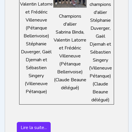
Valentin Latorre
champions
et Frédéric
d'allier
Champions
Villeneuve
Stéphanie
d'allier
(Pétanque
Duverger,
Sabrina Binda,
Bellerivoise)
Gaël
Valentin Latorre
Stéphanie
Djemah et
et Frédéric
Duverger, Gaël
Sébastien
Villeneuve
Djemah et
Singery
(Pétanque
Sébastien
(Villeneuve
Bellerivoise)
Singery
Pétanque)
(Claude Beaune
(Villeneuve
(Claude
délégué)
Pétanque)
Beaune
délégué)
Lire la suite...