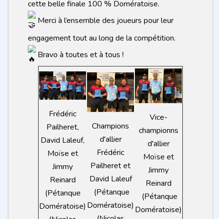
cette belle finale 100 % Domératoise.
Merci à l’ensemble des joueurs pour leur
engagement tout au long de la compétition.
Bravo à toutes et à tous !
Frédéric
Vice-
Champions
Pailheret,
championns
d'allier
David Laleuf,
d'allier
Frédéric
Moïse et
Moïse et
Pailheret et
Jimmy
Jimmy
David Laleuf
Reinard
Reinard
(Pétanque
(Pétanque
(Pétanque
Domératoise)
Domératoise)
Domératoise)
(Nicolas