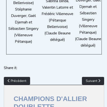
Duverger, Gaël
Sabrina Binda,
Bellerivoise)
Djemah et
Valentin Latorre et
Stéphanie
Sébastien
Frédéric Villeneuve
Duverger, Gaël
Singery
(Pétanque
Djemah et
(Villeneuve
Bellerivoise)
Sébastien Singery
Pétanque)
(Claude Beaune
(Villeneuve
(Claude Beaune
délégué)
Pétanque)
délégué)
Share it:
Article précédent : CHAMPIONS D'ALLIER DOUBLETTE PROVEN
Article suiv
Précédent
Suivant
CHAMPIONS D'ALLIER
DOUBLETTE