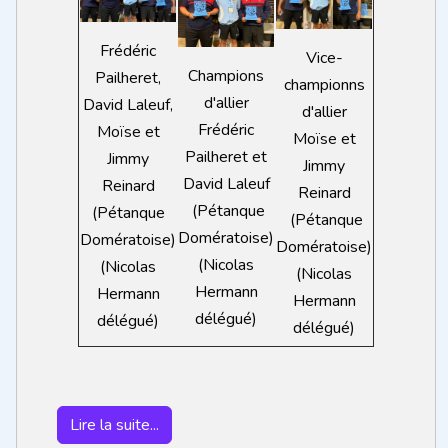
Frédéric
Vice-
Champions
Pailheret,
championns
d'allier
David Laleuf,
d'allier
Frédéric
Moïse et
Moïse et
Pailheret et
Jimmy
Jimmy
David Laleuf
Reinard
Reinard
(Pétanque
(Pétanque
(Pétanque
Domératoise)
Domératoise)
Domératoise)
(Nicolas
(Nicolas
(Nicolas
Hermann
Hermann
Hermann
délégué)
délégué)
délégué)
Lire la suite...