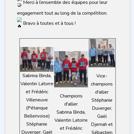
Merci à l’ensemble des équipes pour leur
engagement tout au long de la compétition.
Bravo à toutes et à tous !
Sabrina Binda,
Vice-
Valentin Latorre
champions
et Frédéric
d'allier
Champions
Villeneuve
Stéphanie
d'allier
(Pétanque
Duverger,
Sabrina Binda,
Bellerivoise)
Gaël
Valentin Latorre
Stéphanie
Djemah et
et Frédéric
Duverger, Gaël
Sébastien