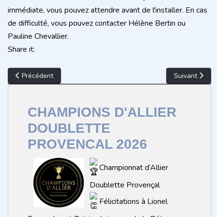
immédiate, vous pouvez attendre avant de l'installer. En cas
de difficulté, vous pouvez contacter Hélène Bertin ou
Pauline Chevallier.
Share it:
Article précédent : Concours Montbéton - 18 juin - 11 Aout
Article suiva
Précédent
Suivant
CHAMPIONS D'ALLIER
DOUBLETTE
PROVENCAL 2026
Championnat d’Allier
Doublette Provençal
Félicitations à Lionel