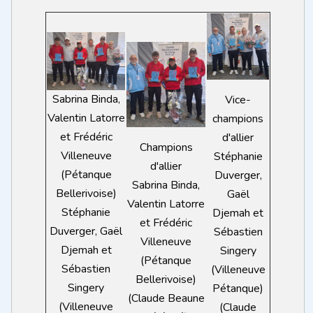
Sabrina Binda,
Vice-
Valentin Latorre
champions
et Frédéric
d'allier
Champions
Villeneuve
Stéphanie
d'allier
(Pétanque
Duverger,
Sabrina Binda,
Bellerivoise)
Gaël
Valentin Latorre
Stéphanie
Djemah et
et Frédéric
Duverger, Gaël
Sébastien
Villeneuve
Djemah et
Singery
(Pétanque
Sébastien
(Villeneuve
Bellerivoise)
Singery
Pétanque)
(Claude Beaune
(Villeneuve
(Claude