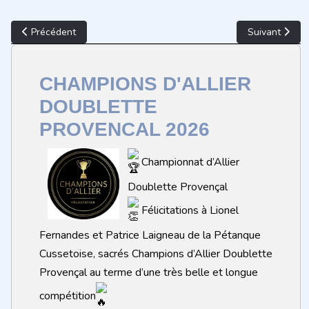
Article précédent : INSCRIPTIONS CHAMPIONNATS D'ALLIER (RA
Article suiva
Précédent
Suivant
CHAMPIONS D'ALLIER
DOUBLETTE
PROVENCAL 2026
Championnat d’Allier
Doublette Provençal
Félicitations à Lionel
Fernandes et Patrice Laigneau de la Pétanque
Cussetoise, sacrés Champions d’Allier Doublette
Provençal au terme d’une très belle et longue
compétition