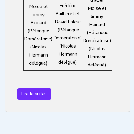
d'allier
Frédéric
Moïse et
Moïse et
Pailheret et
Jimmy
Jimmy
David Laleuf
Reinard
Reinard
(Pétanque
(Pétanque
(Pétanque
Domératoise)
Domératoise)
Domératoise)
(Nicolas
(Nicolas
(Nicolas
Hermann
Hermann
Hermann
délégué)
délégué)
délégué)
Lire la suite...